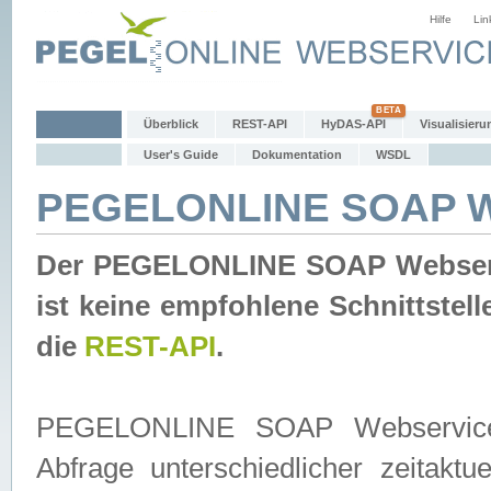
Hilfe
Lin
Überblick
REST-API
HyDAS-API
Visualisieru
User's Guide
Dokumentation
WSDL
PEGELONLINE SOAP W
Der PEGELONLINE SOAP Webservic
ist keine empfohlene Schnittste
die
REST-API
.
PEGELONLINE SOAP Webservice is
Abfrage unterschiedlicher zeitak