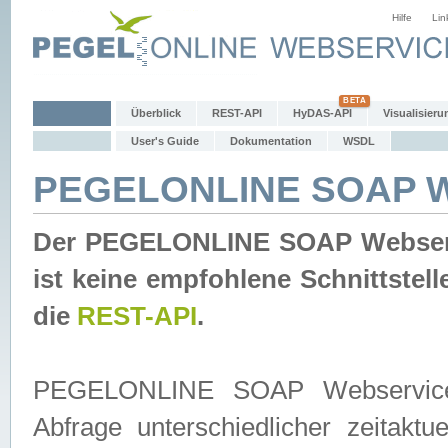
Hilfe
Lin
Überblick
REST-API
HyDAS-API
Visualisieru
User's Guide
Dokumentation
WSDL
PEGELONLINE SOAP W
Der PEGELONLINE SOAP Webservic
ist keine empfohlene Schnittste
die
REST-API
.
PEGELONLINE SOAP Webservice is
Abfrage unterschiedlicher zeitak