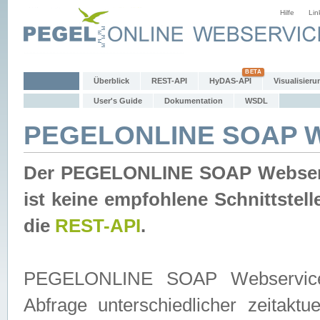
Hilfe
Lin
Überblick
REST-API
HyDAS-API
Visualisieru
User's Guide
Dokumentation
WSDL
PEGELONLINE SOAP W
Der PEGELONLINE SOAP Webservic
ist keine empfohlene Schnittste
die
REST-API
.
PEGELONLINE SOAP Webservice is
Abfrage unterschiedlicher zeitak