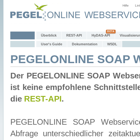
Hilfe
Lin
Überblick
REST-API
HyDAS-API
Visualisieru
User's Guide
Dokumentation
WSDL
PEGELONLINE SOAP W
Der PEGELONLINE SOAP Webservic
ist keine empfohlene Schnittste
die
REST-API
.
PEGELONLINE SOAP Webservice is
Abfrage unterschiedlicher zeitak