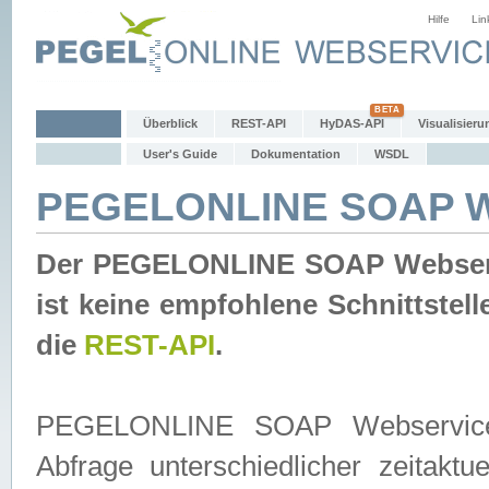
Hilfe
Lin
Überblick
REST-API
HyDAS-API
Visualisieru
User's Guide
Dokumentation
WSDL
PEGELONLINE SOAP W
Der PEGELONLINE SOAP Webservic
ist keine empfohlene Schnittste
die
REST-API
.
PEGELONLINE SOAP Webservice is
Abfrage unterschiedlicher zeitak