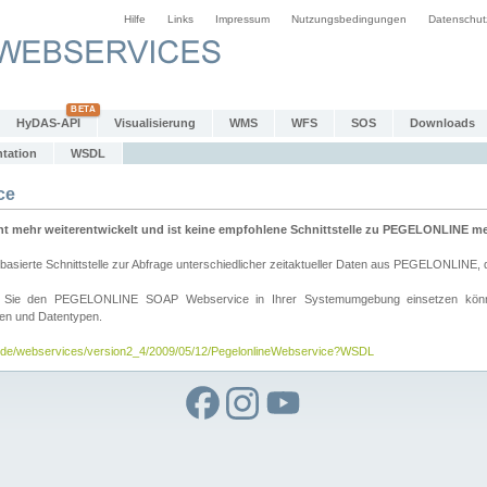
Hilfe
Links
Impressum
Nutzungsbedingungen
Datenschut
HyDAS-API
Visualisierung
WMS
WFS
SOS
Downloads
tation
WSDL
ce
mehr weiterentwickelt und ist keine empfohlene Schnittstelle zu PEGELONLINE meh
rte Schnittstelle zur Abfrage unterschiedlicher zeitaktueller Daten aus PEGELONLINE, die
wie Sie den PEGELONLINE SOAP Webservice in Ihrer Systemumgebung einsetzen kö
den und Datentypen.
v.de/webservices/version2_4/2009/05/12/PegelonlineWebservice?WSDL