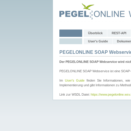
Überblick
REST-API
User's Guide
Dokumen
PEGELONLINE SOAP Webservi
Der PEGELONLINE SOAP Webservice wird nicht 
PEGELONLINE SOAP Webservice ist eine SOAP-basie
Im
User's Guide
finden Sie Informationen, 
Implementierung und gibt Informationen zu Metho
Link zur WSDL Datei:
https://www.pegelonline.ws