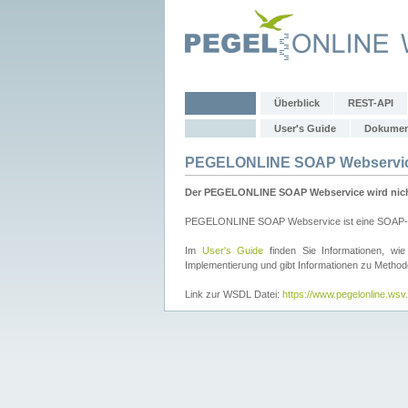
Überblick
REST-API
User's Guide
Dokumen
PEGELONLINE SOAP Webservi
Der PEGELONLINE SOAP Webservice wird nicht 
PEGELONLINE SOAP Webservice ist eine SOAP-basie
Im
User's Guide
finden Sie Informationen, 
Implementierung und gibt Informationen zu Metho
Link zur WSDL Datei:
https://www.pegelonline.ws