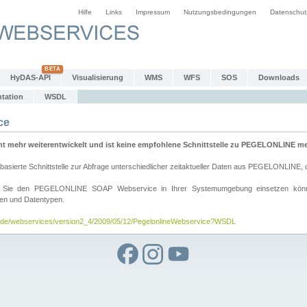
Hilfe
Links
Impressum
Nutzungsbedingungen
Datenschut
HyDAS-API
Visualisierung
WMS
WFS
SOS
Downloads
tation
WSDL
ce
mehr weiterentwickelt und ist keine empfohlene Schnittstelle zu PEGELONLINE meh
rte Schnittstelle zur Abfrage unterschiedlicher zeitaktueller Daten aus PEGELONLINE, die
wie Sie den PEGELONLINE SOAP Webservice in Ihrer Systemumgebung einsetzen kö
den und Datentypen.
v.de/webservices/version2_4/2009/05/12/PegelonlineWebservice?WSDL