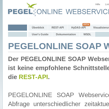
Hilfe
Lin
Überblick
REST-API
HyDAS-API
Visualisieru
User's Guide
Dokumentation
WSDL
PEGELONLINE SOAP W
Der PEGELONLINE SOAP Webservic
ist keine empfohlene Schnittste
die
REST-API
.
PEGELONLINE SOAP Webservice is
Abfrage unterschiedlicher zeitak