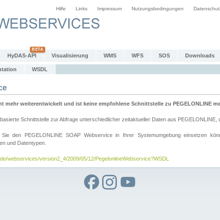
Hilfe
Links
Impressum
Nutzungsbedingungen
Datenschut
HyDAS-API
Visualisierung
WMS
WFS
SOS
Downloads
tation
WSDL
ce
mehr weiterentwickelt und ist keine empfohlene Schnittstelle zu PEGELONLINE meh
rte Schnittstelle zur Abfrage unterschiedlicher zeitaktueller Daten aus PEGELONLINE, die
wie Sie den PEGELONLINE SOAP Webservice in Ihrer Systemumgebung einsetzen kö
den und Datentypen.
v.de/webservices/version2_4/2009/05/12/PegelonlineWebservice?WSDL