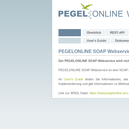
Überblick
REST-API
User's Guide
Dokumen
PEGELONLINE SOAP Webservi
Der PEGELONLINE SOAP Webservice wird nicht 
PEGELONLINE SOAP Webservice ist eine SOAP-basie
Im
User's Guide
finden Sie Informationen, 
Implementierung und gibt Informationen zu Metho
Link zur WSDL Datei:
https://www.pegelonline.ws