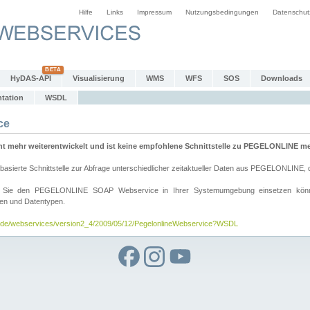
Hilfe
Links
Impressum
Nutzungsbedingungen
Datenschut
HyDAS-API
Visualisierung
WMS
WFS
SOS
Downloads
tation
WSDL
ce
mehr weiterentwickelt und ist keine empfohlene Schnittstelle zu PEGELONLINE meh
rte Schnittstelle zur Abfrage unterschiedlicher zeitaktueller Daten aus PEGELONLINE, die
wie Sie den PEGELONLINE SOAP Webservice in Ihrer Systemumgebung einsetzen kö
den und Datentypen.
v.de/webservices/version2_4/2009/05/12/PegelonlineWebservice?WSDL