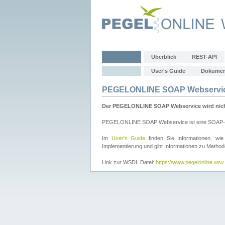
Überblick
REST-API
User's Guide
Dokumen
PEGELONLINE SOAP Webservi
Der PEGELONLINE SOAP Webservice wird nicht 
PEGELONLINE SOAP Webservice ist eine SOAP-basie
Im
User's Guide
finden Sie Informationen, 
Implementierung und gibt Informationen zu Metho
Link zur WSDL Datei:
https://www.pegelonline.ws