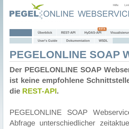
Hilfe
Lin
Überblick
REST-API
HyDAS-API
Visualisieru
User's Guide
Dokumentation
WSDL
PEGELONLINE SOAP W
Der PEGELONLINE SOAP Webservic
ist keine empfohlene Schnittste
die
REST-API
.
PEGELONLINE SOAP Webservice is
Abfrage unterschiedlicher zeitak