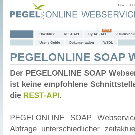
Hilfe
Lin
Überblick
REST-API
HyDAS-API
Visualisieru
User's Guide
Dokumentation
WSDL
PEGELONLINE SOAP W
Der PEGELONLINE SOAP Webservic
ist keine empfohlene Schnittste
die
REST-API
.
PEGELONLINE SOAP Webservice is
Abfrage unterschiedlicher zeitak