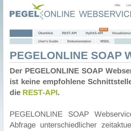
Hilfe
Lin
Überblick
REST-API
HyDAS-API
Visualisieru
User's Guide
Dokumentation
WSDL
PEGELONLINE SOAP W
Der PEGELONLINE SOAP Webservic
ist keine empfohlene Schnittste
die
REST-API
.
PEGELONLINE SOAP Webservice is
Abfrage unterschiedlicher zeitak