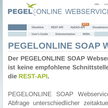
Hilfe
Lin
Überblick
REST-API
HyDAS-API
Visualisieru
User's Guide
Dokumentation
WSDL
PEGELONLINE SOAP W
Der PEGELONLINE SOAP Webservic
ist keine empfohlene Schnittste
die
REST-API
.
PEGELONLINE SOAP Webservice is
Abfrage unterschiedlicher zeitak