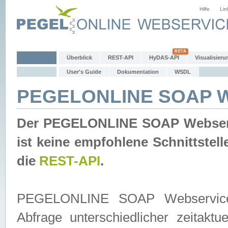
Hilfe
Lin
Überblick
REST-API
HyDAS-API
Visualisieru
User's Guide
Dokumentation
WSDL
PEGELONLINE SOAP W
Der PEGELONLINE SOAP Webservic
ist keine empfohlene Schnittste
die
REST-API
.
PEGELONLINE SOAP Webservice is
Abfrage unterschiedlicher zeitak