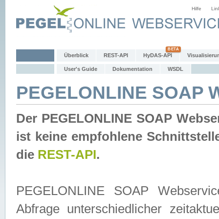
Hilfe
Lin
Überblick
REST-API
HyDAS-API
Visualisieru
User's Guide
Dokumentation
WSDL
PEGELONLINE SOAP W
Der PEGELONLINE SOAP Webservic
ist keine empfohlene Schnittste
die
REST-API
.
PEGELONLINE SOAP Webservice is
Abfrage unterschiedlicher zeitak