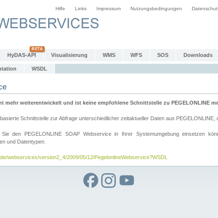
Hilfe
Links
Impressum
Nutzungsbedingungen
Datenschut
HyDAS-API
Visualisierung
WMS
WFS
SOS
Downloads
tation
WSDL
ce
mehr weiterentwickelt und ist keine empfohlene Schnittstelle zu PEGELONLINE meh
rte Schnittstelle zur Abfrage unterschiedlicher zeitaktueller Daten aus PEGELONLINE, die
wie Sie den PEGELONLINE SOAP Webservice in Ihrer Systemumgebung einsetzen kö
den und Datentypen.
v.de/webservices/version2_4/2009/05/12/PegelonlineWebservice?WSDL