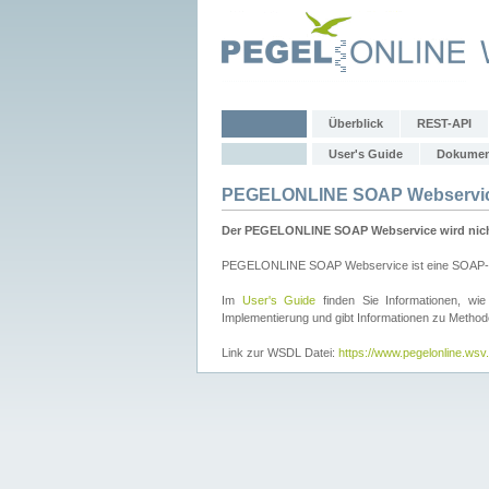
Überblick
REST-API
User's Guide
Dokumen
PEGELONLINE SOAP Webservi
Der PEGELONLINE SOAP Webservice wird nicht 
PEGELONLINE SOAP Webservice ist eine SOAP-basie
Im
User's Guide
finden Sie Informationen, 
Implementierung und gibt Informationen zu Metho
Link zur WSDL Datei:
https://www.pegelonline.ws