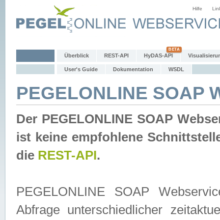
Hilfe
Lin
Überblick
REST-API
HyDAS-API
Visualisieru
User's Guide
Dokumentation
WSDL
PEGELONLINE SOAP W
Der PEGELONLINE SOAP Webservic
ist keine empfohlene Schnittste
die
REST-API
.
PEGELONLINE SOAP Webservice is
Abfrage unterschiedlicher zeitak