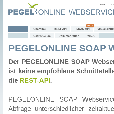
Hilfe
Lin
Überblick
REST-API
HyDAS-API
Visualisieru
User's Guide
Dokumentation
WSDL
PEGELONLINE SOAP W
Der PEGELONLINE SOAP Webservic
ist keine empfohlene Schnittste
die
REST-API
.
PEGELONLINE SOAP Webservice is
Abfrage unterschiedlicher zeitak