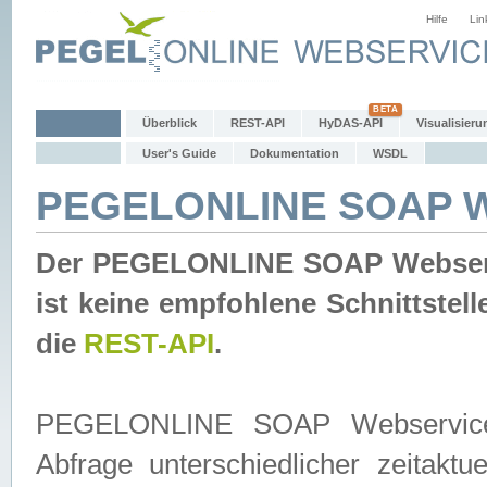
Hilfe
Lin
Überblick
REST-API
HyDAS-API
Visualisieru
User's Guide
Dokumentation
WSDL
PEGELONLINE SOAP W
Der PEGELONLINE SOAP Webservic
ist keine empfohlene Schnittste
die
REST-API
.
PEGELONLINE SOAP Webservice is
Abfrage unterschiedlicher zeitak