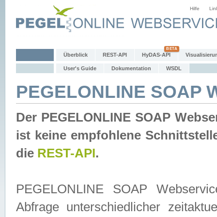
Hilfe
Lin
Überblick
REST-API
HyDAS-API
Visualisieru
User's Guide
Dokumentation
WSDL
PEGELONLINE SOAP W
Der PEGELONLINE SOAP Webservic
ist keine empfohlene Schnittste
die
REST-API
.
PEGELONLINE SOAP Webservice is
Abfrage unterschiedlicher zeitak