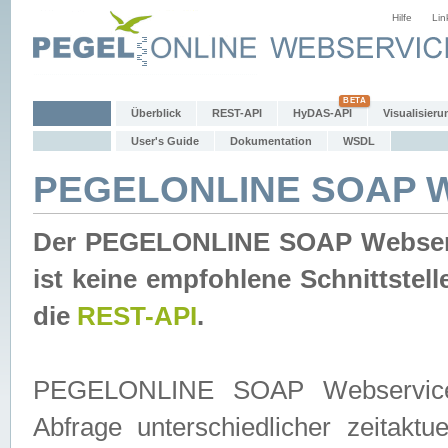
Hilfe
Lin
Überblick
REST-API
HyDAS-API
Visualisieru
User's Guide
Dokumentation
WSDL
PEGELONLINE SOAP W
Der PEGELONLINE SOAP Webservic
ist keine empfohlene Schnittste
die
REST-API
.
PEGELONLINE SOAP Webservice is
Abfrage unterschiedlicher zeitak