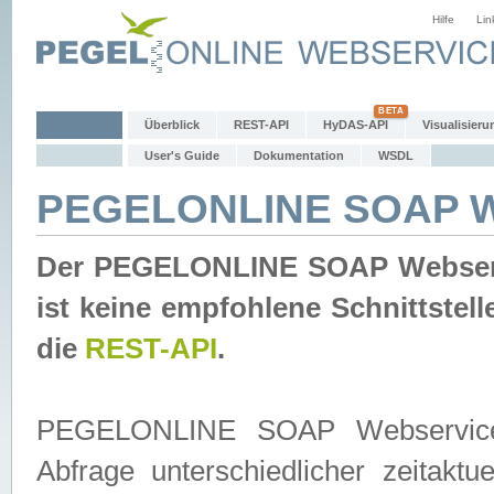
Hilfe
Lin
Überblick
REST-API
HyDAS-API
Visualisieru
User's Guide
Dokumentation
WSDL
PEGELONLINE SOAP W
Der PEGELONLINE SOAP Webservic
ist keine empfohlene Schnittste
die
REST-API
.
PEGELONLINE SOAP Webservice is
Abfrage unterschiedlicher zeitak