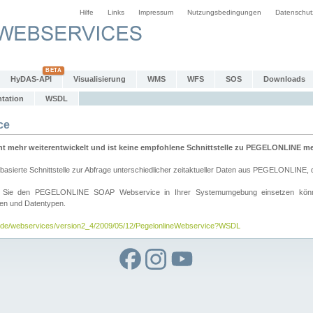
Hilfe
Links
Impressum
Nutzungsbedingungen
Datenschut
HyDAS-API
Visualisierung
WMS
WFS
SOS
Downloads
tation
WSDL
ce
mehr weiterentwickelt und ist keine empfohlene Schnittstelle zu PEGELONLINE meh
rte Schnittstelle zur Abfrage unterschiedlicher zeitaktueller Daten aus PEGELONLINE, die
wie Sie den PEGELONLINE SOAP Webservice in Ihrer Systemumgebung einsetzen kö
den und Datentypen.
v.de/webservices/version2_4/2009/05/12/PegelonlineWebservice?WSDL