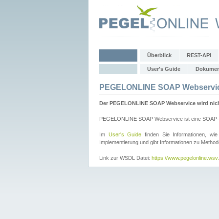
Überblick
REST-API
User's Guide
Dokumen
PEGELONLINE SOAP Webservi
Der PEGELONLINE SOAP Webservice wird nicht 
PEGELONLINE SOAP Webservice ist eine SOAP-basie
Im
User's Guide
finden Sie Informationen, 
Implementierung und gibt Informationen zu Metho
Link zur WSDL Datei:
https://www.pegelonline.ws