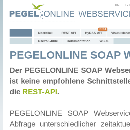
Hilfe
Lin
Überblick
REST-API
HyDAS-API
Visualisieru
User's Guide
Dokumentation
WSDL
PEGELONLINE SOAP W
Der PEGELONLINE SOAP Webservic
ist keine empfohlene Schnittste
die
REST-API
.
PEGELONLINE SOAP Webservice is
Abfrage unterschiedlicher zeitak