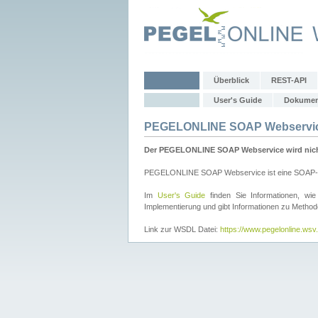
Überblick
REST-API
User's Guide
Dokumen
PEGELONLINE SOAP Webservi
Der PEGELONLINE SOAP Webservice wird nicht 
PEGELONLINE SOAP Webservice ist eine SOAP-basie
Im
User's Guide
finden Sie Informationen, 
Implementierung und gibt Informationen zu Metho
Link zur WSDL Datei:
https://www.pegelonline.ws