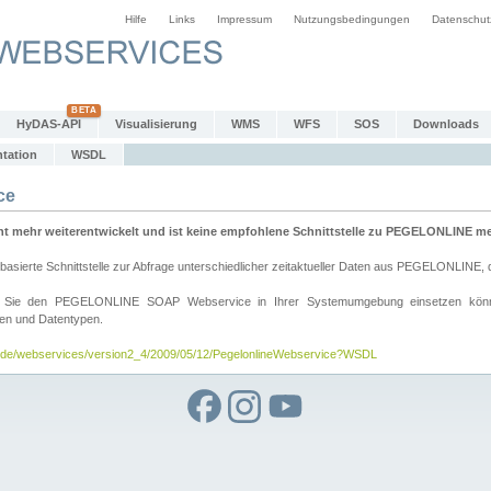
Hilfe
Links
Impressum
Nutzungsbedingungen
Datenschut
HyDAS-API
Visualisierung
WMS
WFS
SOS
Downloads
tation
WSDL
ce
mehr weiterentwickelt und ist keine empfohlene Schnittstelle zu PEGELONLINE meh
rte Schnittstelle zur Abfrage unterschiedlicher zeitaktueller Daten aus PEGELONLINE, die
wie Sie den PEGELONLINE SOAP Webservice in Ihrer Systemumgebung einsetzen kö
den und Datentypen.
v.de/webservices/version2_4/2009/05/12/PegelonlineWebservice?WSDL