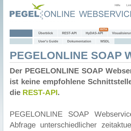
Hilfe
Lin
Überblick
REST-API
HyDAS-API
Visualisieru
User's Guide
Dokumentation
WSDL
PEGELONLINE SOAP W
Der PEGELONLINE SOAP Webservic
ist keine empfohlene Schnittste
die
REST-API
.
PEGELONLINE SOAP Webservice is
Abfrage unterschiedlicher zeitak