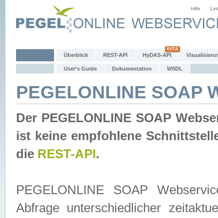
Hilfe
Lin
Überblick
REST-API
HyDAS-API
Visualisieru
User's Guide
Dokumentation
WSDL
PEGELONLINE SOAP W
Der PEGELONLINE SOAP Webservic
ist keine empfohlene Schnittste
die
REST-API
.
PEGELONLINE SOAP Webservice is
Abfrage unterschiedlicher zeitak