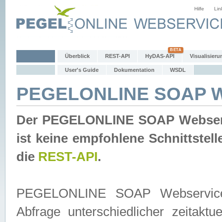
Hilfe
Lin
Überblick
REST-API
HyDAS-API
Visualisieru
User's Guide
Dokumentation
WSDL
PEGELONLINE SOAP W
Der PEGELONLINE SOAP Webservic
ist keine empfohlene Schnittste
die
REST-API
.
PEGELONLINE SOAP Webservice is
Abfrage unterschiedlicher zeitak