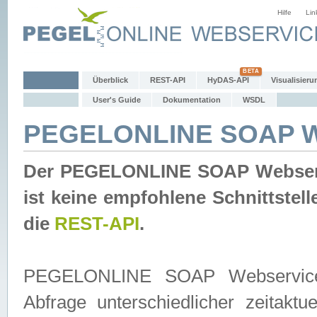
Hilfe
Lin
Überblick
REST-API
HyDAS-API
Visualisieru
User's Guide
Dokumentation
WSDL
PEGELONLINE SOAP W
Der PEGELONLINE SOAP Webservic
ist keine empfohlene Schnittste
die
REST-API
.
PEGELONLINE SOAP Webservice is
Abfrage unterschiedlicher zeitak