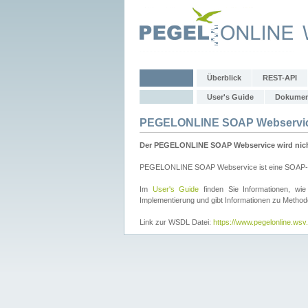
Überblick
REST-API
User's Guide
Dokumen
PEGELONLINE SOAP Webservi
Der PEGELONLINE SOAP Webservice wird nicht 
PEGELONLINE SOAP Webservice ist eine SOAP-basie
Im
User's Guide
finden Sie Informationen, 
Implementierung und gibt Informationen zu Metho
Link zur WSDL Datei:
https://www.pegelonline.ws