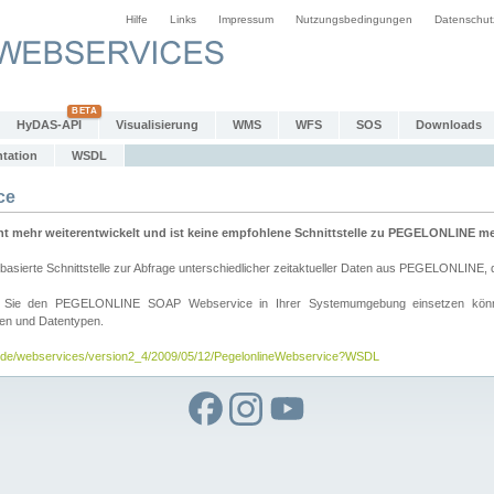
Hilfe
Links
Impressum
Nutzungsbedingungen
Datenschut
HyDAS-API
Visualisierung
WMS
WFS
SOS
Downloads
tation
WSDL
ce
mehr weiterentwickelt und ist keine empfohlene Schnittstelle zu PEGELONLINE meh
rte Schnittstelle zur Abfrage unterschiedlicher zeitaktueller Daten aus PEGELONLINE, die
wie Sie den PEGELONLINE SOAP Webservice in Ihrer Systemumgebung einsetzen kö
den und Datentypen.
v.de/webservices/version2_4/2009/05/12/PegelonlineWebservice?WSDL