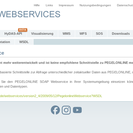
Hilfe
Links
Impressum
Nutzungsbedingungen
Datenschut
HyDAS-API
Visualisierung
WMS
WFS
SOS
Downloads
tation
WSDL
ce
mehr weiterentwickelt und ist keine empfohlene Schnittstelle zu PEGELONLINE meh
rte Schnittstelle zur Abfrage unterschiedlicher zeitaktueller Daten aus PEGELONLINE, die
wie Sie den PEGELONLINE SOAP Webservice in Ihrer Systemumgebung einsetzen kö
den und Datentypen.
v.de/webservices/version2_4/2009/05/12/PegelonlineWebservice?WSDL