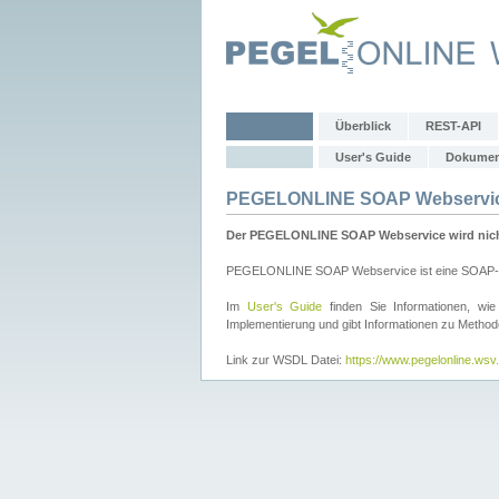
Überblick
REST-API
User's Guide
Dokumen
PEGELONLINE SOAP Webservi
Der PEGELONLINE SOAP Webservice wird nicht 
PEGELONLINE SOAP Webservice ist eine SOAP-basie
Im
User's Guide
finden Sie Informationen, 
Implementierung und gibt Informationen zu Metho
Link zur WSDL Datei:
https://www.pegelonline.ws