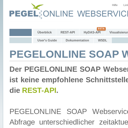
Hilfe
Lin
Überblick
REST-API
HyDAS-API
Visualisieru
User's Guide
Dokumentation
WSDL
PEGELONLINE SOAP W
Der PEGELONLINE SOAP Webservic
ist keine empfohlene Schnittste
die
REST-API
.
PEGELONLINE SOAP Webservice is
Abfrage unterschiedlicher zeitak