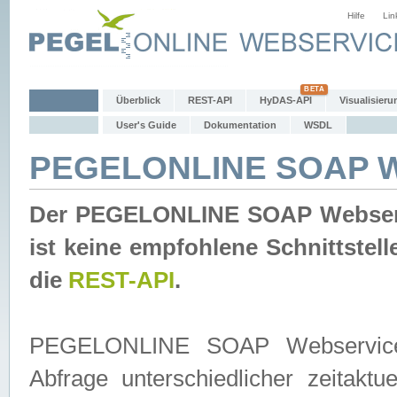
Hilfe
Lin
Überblick
REST-API
HyDAS-API
Visualisieru
User's Guide
Dokumentation
WSDL
PEGELONLINE SOAP W
Der PEGELONLINE SOAP Webservic
ist keine empfohlene Schnittste
die
REST-API
.
PEGELONLINE SOAP Webservice is
Abfrage unterschiedlicher zeitak