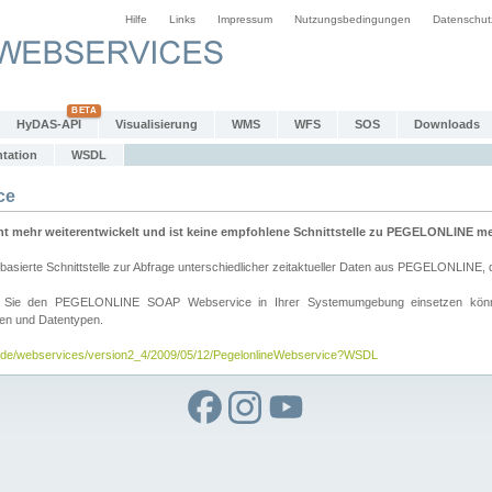
Hilfe
Links
Impressum
Nutzungsbedingungen
Datenschut
HyDAS-API
Visualisierung
WMS
WFS
SOS
Downloads
tation
WSDL
ce
mehr weiterentwickelt und ist keine empfohlene Schnittstelle zu PEGELONLINE meh
rte Schnittstelle zur Abfrage unterschiedlicher zeitaktueller Daten aus PEGELONLINE, die
wie Sie den PEGELONLINE SOAP Webservice in Ihrer Systemumgebung einsetzen kö
den und Datentypen.
v.de/webservices/version2_4/2009/05/12/PegelonlineWebservice?WSDL