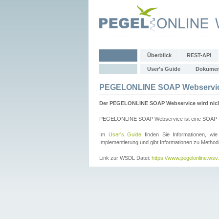
Überblick
REST-API
User's Guide
Dokumen
PEGELONLINE SOAP Webservi
Der PEGELONLINE SOAP Webservice wird nicht 
PEGELONLINE SOAP Webservice ist eine SOAP-basie
Im
User's Guide
finden Sie Informationen, 
Implementierung und gibt Informationen zu Metho
Link zur WSDL Datei:
https://www.pegelonline.ws