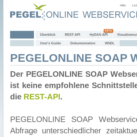
Hilfe
Lin
Überblick
REST-API
HyDAS-API
Visualisieru
User's Guide
Dokumentation
WSDL
PEGELONLINE SOAP W
Der PEGELONLINE SOAP Webservic
ist keine empfohlene Schnittste
die
REST-API
.
PEGELONLINE SOAP Webservice is
Abfrage unterschiedlicher zeitak