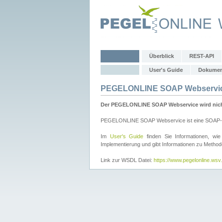
Überblick
REST-API
User's Guide
Dokumen
PEGELONLINE SOAP Webservi
Der PEGELONLINE SOAP Webservice wird nicht 
PEGELONLINE SOAP Webservice ist eine SOAP-basie
Im
User's Guide
finden Sie Informationen, 
Implementierung und gibt Informationen zu Metho
Link zur WSDL Datei:
https://www.pegelonline.ws