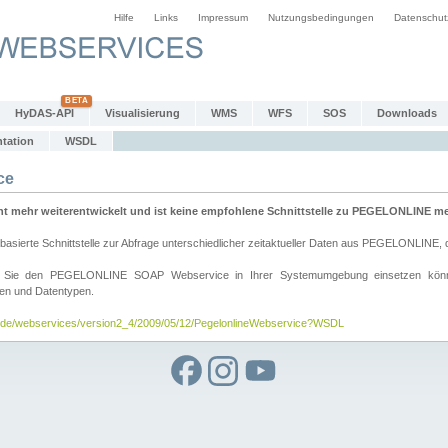
Hilfe
Links
Impressum
Nutzungsbedingungen
Datenschut
HyDAS-API
Visualisierung
WMS
WFS
SOS
Downloads
tation
WSDL
ce
mehr weiterentwickelt und ist keine empfohlene Schnittstelle zu PEGELONLINE meh
rte Schnittstelle zur Abfrage unterschiedlicher zeitaktueller Daten aus PEGELONLINE, die
wie Sie den PEGELONLINE SOAP Webservice in Ihrer Systemumgebung einsetzen kö
den und Datentypen.
v.de/webservices/version2_4/2009/05/12/PegelonlineWebservice?WSDL