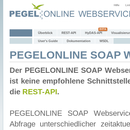
Hilfe
Lin
Überblick
REST-API
HyDAS-API
Visualisieru
User's Guide
Dokumentation
WSDL
PEGELONLINE SOAP W
Der PEGELONLINE SOAP Webservic
ist keine empfohlene Schnittste
die
REST-API
.
PEGELONLINE SOAP Webservice is
Abfrage unterschiedlicher zeitak