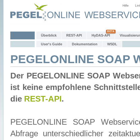
Hilfe
Lin
Überblick
REST-API
HyDAS-API
Visualisieru
User's Guide
Dokumentation
WSDL
PEGELONLINE SOAP W
Der PEGELONLINE SOAP Webservic
ist keine empfohlene Schnittste
die
REST-API
.
PEGELONLINE SOAP Webservice is
Abfrage unterschiedlicher zeitak