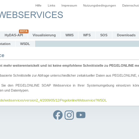
Hilfe
Links
Impressum
Nutzungsbedingungen
Datenschut
HyDAS-API
Visualisierung
WMS
WFS
SOS
Downloads
tation
WSDL
ce
mehr weiterentwickelt und ist keine empfohlene Schnittstelle zu PEGELONLINE meh
rte Schnittstelle zur Abfrage unterschiedlicher zeitaktueller Daten aus PEGELONLINE, die
wie Sie den PEGELONLINE SOAP Webservice in Ihrer Systemumgebung einsetzen kö
den und Datentypen.
v.de/webservices/version2_4/2009/05/12/PegelonlineWebservice?WSDL