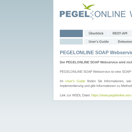
Überblick
REST-API
User's Guide
Dokumen
PEGELONLINE SOAP Webservi
Der PEGELONLINE SOAP Webservice wird nicht 
PEGELONLINE SOAP Webservice ist eine SOAP-basie
Im
User's Guide
finden Sie Informationen, 
Implementierung und gibt Informationen zu Metho
Link zur WSDL Datei:
https://www.pegelonline.ws