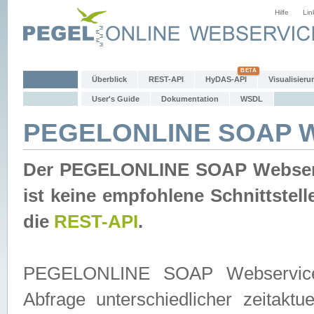
Hilfe
Lin
Überblick
REST-API
HyDAS-API
Visualisieru
User's Guide
Dokumentation
WSDL
PEGELONLINE SOAP W
Der PEGELONLINE SOAP Webservic
ist keine empfohlene Schnittste
die
REST-API
.
PEGELONLINE SOAP Webservice is
Abfrage unterschiedlicher zeitak