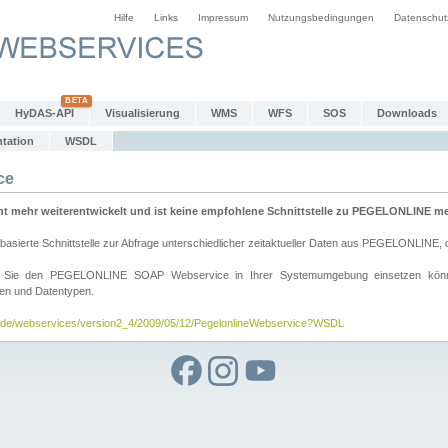
Hilfe
Links
Impressum
Nutzungsbedingungen
Datenschut
HyDAS-API
Visualisierung
WMS
WFS
SOS
Downloads
tation
WSDL
ce
mehr weiterentwickelt und ist keine empfohlene Schnittstelle zu PEGELONLINE meh
rte Schnittstelle zur Abfrage unterschiedlicher zeitaktueller Daten aus PEGELONLINE, die
wie Sie den PEGELONLINE SOAP Webservice in Ihrer Systemumgebung einsetzen kö
den und Datentypen.
v.de/webservices/version2_4/2009/05/12/PegelonlineWebservice?WSDL