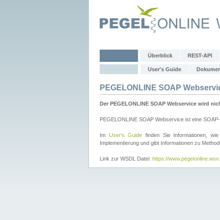
Überblick
REST-API
User's Guide
Dokumen
PEGELONLINE SOAP Webservi
Der PEGELONLINE SOAP Webservice wird nicht 
PEGELONLINE SOAP Webservice ist eine SOAP-basie
Im
User's Guide
finden Sie Informationen, 
Implementierung und gibt Informationen zu Metho
Link zur WSDL Datei:
https://www.pegelonline.ws