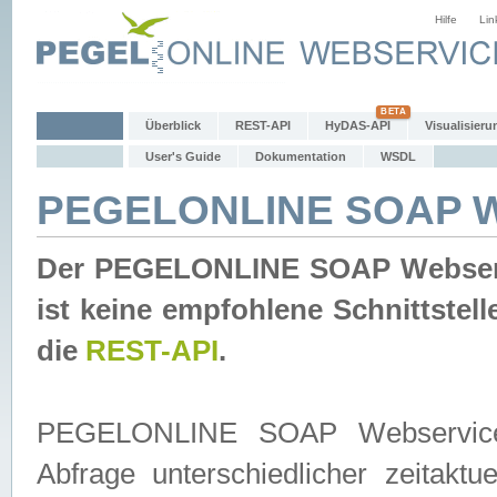
Hilfe
Lin
Überblick
REST-API
HyDAS-API
Visualisieru
User's Guide
Dokumentation
WSDL
PEGELONLINE SOAP W
Der PEGELONLINE SOAP Webservic
ist keine empfohlene Schnittste
die
REST-API
.
PEGELONLINE SOAP Webservice is
Abfrage unterschiedlicher zeitak