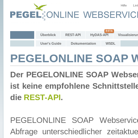
Hilfe
Lin
Überblick
REST-API
HyDAS-API
Visualisieru
User's Guide
Dokumentation
WSDL
PEGELONLINE SOAP W
Der PEGELONLINE SOAP Webservic
ist keine empfohlene Schnittste
die
REST-API
.
PEGELONLINE SOAP Webservice is
Abfrage unterschiedlicher zeitak