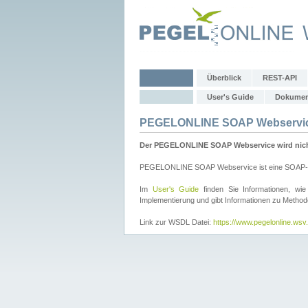
Überblick
REST-API
User's Guide
Dokumen
PEGELONLINE SOAP Webservi
Der PEGELONLINE SOAP Webservice wird nicht 
PEGELONLINE SOAP Webservice ist eine SOAP-basie
Im
User's Guide
finden Sie Informationen, 
Implementierung und gibt Informationen zu Metho
Link zur WSDL Datei:
https://www.pegelonline.ws