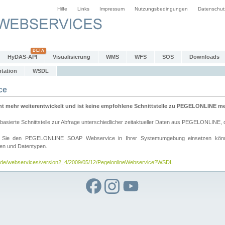
Hilfe
Links
Impressum
Nutzungsbedingungen
Datenschut
HyDAS-API
Visualisierung
WMS
WFS
SOS
Downloads
tation
WSDL
ce
mehr weiterentwickelt und ist keine empfohlene Schnittstelle zu PEGELONLINE meh
rte Schnittstelle zur Abfrage unterschiedlicher zeitaktueller Daten aus PEGELONLINE, die
wie Sie den PEGELONLINE SOAP Webservice in Ihrer Systemumgebung einsetzen kö
den und Datentypen.
v.de/webservices/version2_4/2009/05/12/PegelonlineWebservice?WSDL