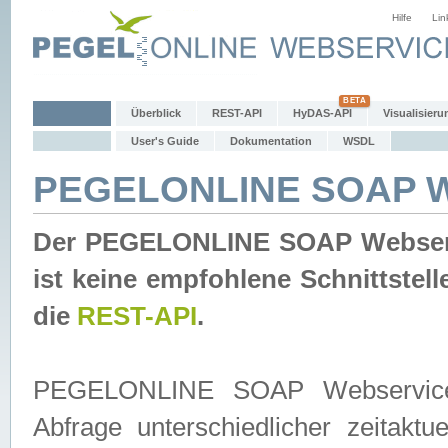
Hilfe
Lin
Überblick
REST-API
HyDAS-API
Visualisieru
User's Guide
Dokumentation
WSDL
PEGELONLINE SOAP W
Der PEGELONLINE SOAP Webservic
ist keine empfohlene Schnittste
die
REST-API
.
PEGELONLINE SOAP Webservice is
Abfrage unterschiedlicher zeitak