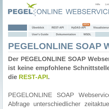
Hilfe
Lin
Überblick
REST-API
HyDAS-API
Visualisieru
User's Guide
Dokumentation
WSDL
PEGELONLINE SOAP W
Der PEGELONLINE SOAP Webservic
ist keine empfohlene Schnittste
die
REST-API
.
PEGELONLINE SOAP Webservice is
Abfrage unterschiedlicher zeitak