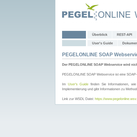
Überblick
REST-API
User's Guide
Dokumen
PEGELONLINE SOAP Webservi
Der PEGELONLINE SOAP Webservice wird nicht 
PEGELONLINE SOAP Webservice ist eine SOAP-basie
Im
User's Guide
finden Sie Informationen, 
Implementierung und gibt Informationen zu Metho
Link zur WSDL Datei:
https://www.pegelonline.ws