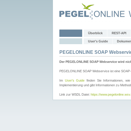
Überblick
REST-API
User's Guide
Dokumen
PEGELONLINE SOAP Webservi
Der PEGELONLINE SOAP Webservice wird nicht 
PEGELONLINE SOAP Webservice ist eine SOAP-basie
Im
User's Guide
finden Sie Informationen, 
Implementierung und gibt Informationen zu Metho
Link zur WSDL Datei:
https://www.pegelonline.ws