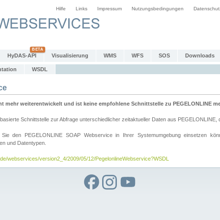
Hilfe
Links
Impressum
Nutzungsbedingungen
Datenschut
HyDAS-API
Visualisierung
WMS
WFS
SOS
Downloads
tation
WSDL
ce
mehr weiterentwickelt und ist keine empfohlene Schnittstelle zu PEGELONLINE meh
rte Schnittstelle zur Abfrage unterschiedlicher zeitaktueller Daten aus PEGELONLINE, die
wie Sie den PEGELONLINE SOAP Webservice in Ihrer Systemumgebung einsetzen kö
den und Datentypen.
v.de/webservices/version2_4/2009/05/12/PegelonlineWebservice?WSDL