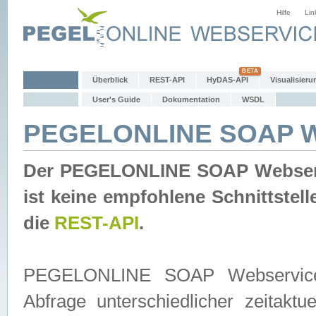
Hilfe
Lin
Überblick
REST-API
HyDAS-API
Visualisieru
User's Guide
Dokumentation
WSDL
PEGELONLINE SOAP W
Der PEGELONLINE SOAP Webservic
ist keine empfohlene Schnittste
die
REST-API
.
PEGELONLINE SOAP Webservice is
Abfrage unterschiedlicher zeitak